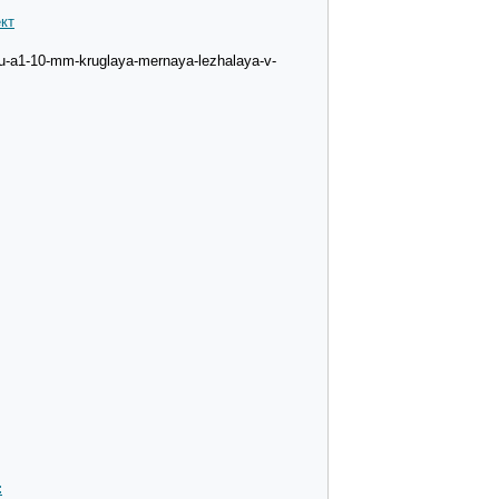
кт
u-a1-10-mm-kruglaya-mernaya-lezhalaya-v-
: