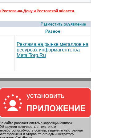
 Ростове-на-Дону и Ростовской области.
Разместить объявление
Разное
Реклама на рынке металлов на
ресурсах информагентства
MetalTorg.Ru
На сайте работает система коррекции ошибок.
Обнаружив неточность в тексте или
неработоспособность ссылки, выделите на странице
этот фрагмент и отправьте его администратору
нажатием
Ctrl+Enter
.