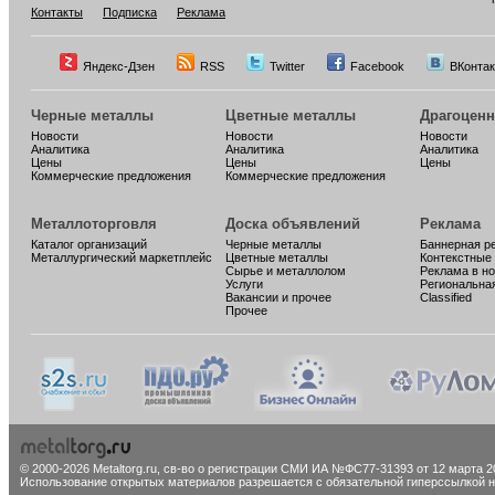
Контакты
Подписка
Реклама
Яндекс-Дзен
RSS
Twitter
Facebook
ВКонтак
Черные металлы
Цветные металлы
Драгоцен
Новости
Новости
Новости
Аналитика
Аналитика
Аналитика
Цены
Цены
Цены
Коммерческие предложения
Коммерческие предложения
Металлоторговля
Доска объявлений
Реклама
Каталог организаций
Черные металлы
Баннерная р
Металлургический маркетплейс
Цветные металлы
Контекстные
Сырье и металлолом
Реклама в н
Услуги
Региональна
Вакансии и прочее
Classified
Прочее
© 2000-2026 Metaltorg.ru,
св-во о регистрации СМИ ИА №ФС77-31393 от 12 марта 20
Использование открытых материалов разрешается с обязательной гиперссылкой на 