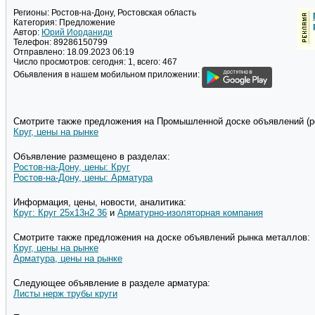
Регионы:
Ростов-на-Дону, Ростовская область
Категория:
Предложение
Автор:
Юрий Иорданиди
Телефон:
89286150799
Отправлено:
18.09.2023 06:19
Число просмотров:
сегодня: 1, всего: 467
Обьявления в нашем мобильном приложении:
Смотрите также предложения на Промышленной доске объявлений (pd
Круг, цены на рынке
Объявление размещено в разделах:
Ростов-на-Дону, цены: Круг
Ростов-на-Дону, цены: Арматура
Информация, цены, новости, аналитика:
Круг: Круг 25х13н2 36
и
Арматурно-изоляторная компания
Смотрите также предложения на доске объявлений рынка металлов:
Круг, цены на рынке
Арматура, цены на рынке
Следующее объявление в разделе арматура:
Листы нерж трубы круги